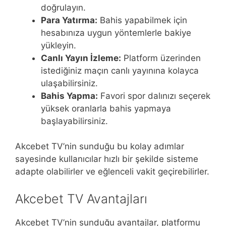
doğrulayın.
Para Yatırma:
Bahis yapabilmek için
hesabınıza uygun yöntemlerle bakiye
yükleyin.
Canlı Yayın İzleme:
Platform üzerinden
istediğiniz maçın canlı yayınına kolayca
ulaşabilirsiniz.
Bahis Yapma:
Favori spor dalınızı seçerek
yüksek oranlarla bahis yapmaya
başlayabilirsiniz.
Akcebet TV’nin sunduğu bu kolay adımlar
sayesinde kullanıcılar hızlı bir şekilde sisteme
adapte olabilirler ve eğlenceli vakit geçirebilirler.
Akcebet TV Avantajları
Akcebet TV’nin sunduğu avantajlar, platformu