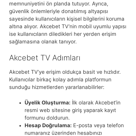
memnuniyetini ön planda tutuyor. Ayrıca,
güvenlik önlemleriyle donatılmış altyapısı
sayesinde kullanıcıların kişisel bilgilerini koruma
altına alıyor. Akcebet TV’nin mobil uyumlu yapısı
ise kullanıcıların diledikleri her yerden erişim
sağlamasına olanak tanıyor.
Akcebet TV Adımları
Akcebet TV’ye erişim oldukça basit ve hızlıdır.
Kullanıcılar birkaç kolay adımla platformun
sunduğu hizmetlerden yararlanabilirler:
Üyelik Oluşturma:
İlk olarak Akcebet’in
resmi web sitesine giriş yaparak kayıt
formunu doldurun.
Hesap Doğrulama:
E-posta veya telefon
numaranız üzerinden hesabınızı