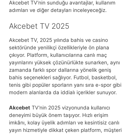
Akcebet TV’nin sunduğu avantajlar, kullanım
adımları ve diğer detayları inceleyeceğiz.
Akcebet TV 2025
Akcebet TV, 2025 yılında bahis ve casino
sektöründe yenilikçi özellikleriyle ön plana
çıkıyor. Platform, kullanıcılarına canlı maç
yayınlarını yüksek çözünürlükte sunarken, aynı
zamanda farklı spor dallarına yönelik geniş
bahis seçenekleri sağlıyor. Futbol, basketbol,
tenis gibi popüler sporların yanı sıra e-spor gibi
modern alanlarda da iddialı içerikler sunuyor.
Akcebet
TV’nin 2025 vizyonunda kullanıcı
deneyimi büyük önem taşıyor. Hızlı erişim
imkânı, kolay üyelik adımları ve kesintisiz canlı
yayın hizmetiyle dikkat çeken platform, müşteri