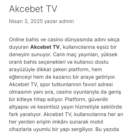
Akcebet TV
Nisan 3, 2025
yazar
admin
Online bahis ve casino dünyasında adını sıkça
duyuran
Akcebet TV
, kullanıcılarına eşsiz bir
deneyim sunuyor. Canlı maç yayınları, yüksek
oranlı bahis seçenekleri ve kullanıcı dostu
arayüzüyle dikkat çeken platform, hem
eğlenceyi hem de kazancı bir araya getiriyor.
Akcebet TV, spor tutkunlarının favori adresi
olmasının yanı sıra, casino oyunlarıyla da geniş
bir kitleye hitap ediyor. Platform, güvenilir
altyapısı ve kesintisiz yayın hizmetiyle sektörde
fark yaratıyor. Akcebet TV, kullanıcılarına her an
her yerden erişim imkânı sunarak mobil
cihazlarla uyumlu bir yapı sergiliyor. Bu yazıda