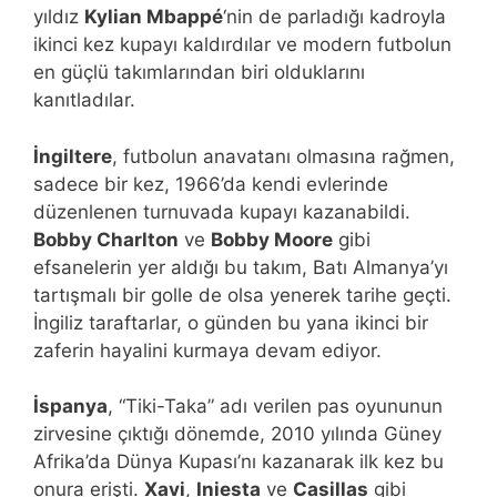
yıldız
Kylian Mbappé
‘nin de parladığı kadroyla
ikinci kez kupayı kaldırdılar ve modern futbolun
en güçlü takımlarından biri olduklarını
kanıtladılar.
İngiltere
, futbolun anavatanı olmasına rağmen,
sadece bir kez, 1966’da kendi evlerinde
düzenlenen turnuvada kupayı kazanabildi.
Bobby Charlton
ve
Bobby Moore
gibi
efsanelerin yer aldığı bu takım, Batı Almanya’yı
tartışmalı bir golle de olsa yenerek tarihe geçti.
İngiliz taraftarlar, o günden bu yana ikinci bir
zaferin hayalini kurmaya devam ediyor.
İspanya
, “Tiki-Taka” adı verilen pas oyununun
zirvesine çıktığı dönemde, 2010 yılında Güney
Afrika’da Dünya Kupası’nı kazanarak ilk kez bu
onura erişti.
Xavi
,
Iniesta
ve
Casillas
gibi