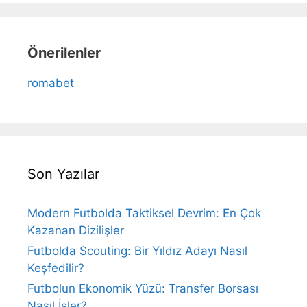
Önerilenler
romabet
Son Yazılar
Modern Futbolda Taktiksel Devrim: En Çok
Kazanan Dizilişler
Futbolda Scouting: Bir Yıldız Adayı Nasıl
Keşfedilir?
Futbolun Ekonomik Yüzü: Transfer Borsası
Nasıl İşler?