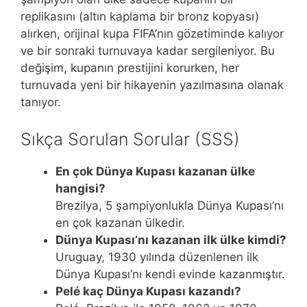
replikasını (altın kaplama bir bronz kopyası)
alırken, orijinal kupa FIFA’nın gözetiminde kalıyor
ve bir sonraki turnuvaya kadar sergileniyor. Bu
değişim, kupanın prestijini korurken, her
turnuvada yeni bir hikayenin yazılmasına olanak
tanıyor.
Sıkça Sorulan Sorular (SSS)
En çok Dünya Kupası kazanan ülke
hangisi?
Brezilya, 5 şampiyonlukla Dünya Kupası’nı
en çok kazanan ülkedir.
Dünya Kupası’nı kazanan ilk ülke kimdi?
Uruguay, 1930 yılında düzenlenen ilk
Dünya Kupası’nı kendi evinde kazanmıştır.
Pelé kaç Dünya Kupası kazandı?