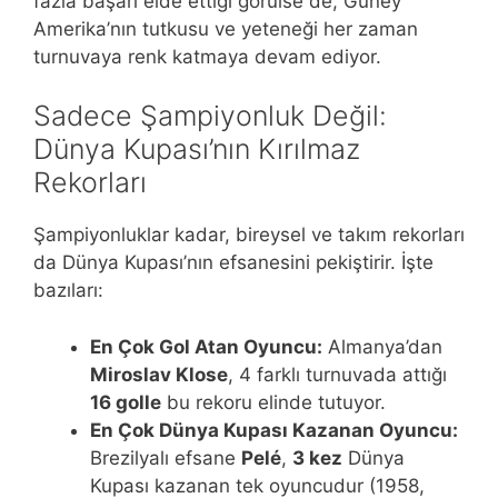
fazla başarı elde ettiği görülse de, Güney
Amerika’nın tutkusu ve yeteneği her zaman
turnuvaya renk katmaya devam ediyor.
Sadece Şampiyonluk Değil:
Dünya Kupası’nın Kırılmaz
Rekorları
Şampiyonluklar kadar, bireysel ve takım rekorları
da Dünya Kupası’nın efsanesini pekiştirir. İşte
bazıları:
En Çok Gol Atan Oyuncu:
Almanya’dan
Miroslav Klose
, 4 farklı turnuvada attığı
16 golle
bu rekoru elinde tutuyor.
En Çok Dünya Kupası Kazanan Oyuncu:
Brezilyalı efsane
Pelé
,
3 kez
Dünya
Kupası kazanan tek oyuncudur (1958,