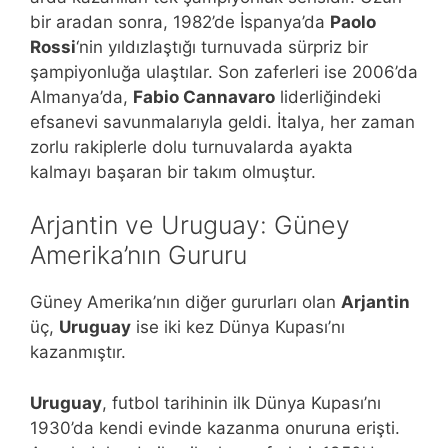
bir aradan sonra, 1982’de İspanya’da
Paolo
Rossi
‘nin yıldızlaştığı turnuvada sürpriz bir
şampiyonluğa ulaştılar. Son zaferleri ise 2006’da
Almanya’da,
Fabio Cannavaro
liderliğindeki
efsanevi savunmalarıyla geldi. İtalya, her zaman
zorlu rakiplerle dolu turnuvalarda ayakta
kalmayı başaran bir takım olmuştur.
Arjantin ve Uruguay: Güney
Amerika’nın Gururu
Güney Amerika’nın diğer gururları olan
Arjantin
üç,
Uruguay
ise iki kez Dünya Kupası’nı
kazanmıştır.
Uruguay
, futbol tarihinin ilk Dünya Kupası’nı
1930’da kendi evinde kazanma onuruna erişti.