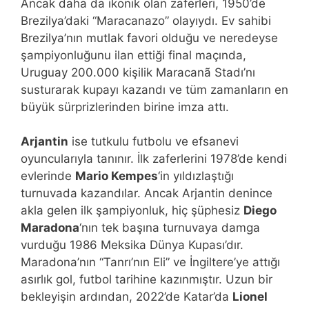
Ancak daha da ikonik olan zaferleri, 1950’de
Brezilya’daki “Maracanazo” olayıydı. Ev sahibi
Brezilya’nın mutlak favori olduğu ve neredeyse
şampiyonluğunu ilan ettiği final maçında,
Uruguay 200.000 kişilik Maracanã Stadı’nı
susturarak kupayı kazandı ve tüm zamanların en
büyük sürprizlerinden birine imza attı.
Arjantin
ise tutkulu futbolu ve efsanevi
oyuncularıyla tanınır. İlk zaferlerini 1978’de kendi
evlerinde
Mario Kempes
‘in yıldızlaştığı
turnuvada kazandılar. Ancak Arjantin denince
akla gelen ilk şampiyonluk, hiç şüphesiz
Diego
Maradona
‘nın tek başına turnuvaya damga
vurduğu 1986 Meksika Dünya Kupası’dır.
Maradona’nın “Tanrı’nın Eli” ve İngiltere’ye attığı
asırlık gol, futbol tarihine kazınmıştır. Uzun bir
bekleyişin ardından, 2022’de Katar’da
Lionel