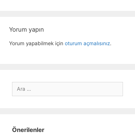
Yorum yapın
Yorum yapabilmek için
oturum açmalısınız
.
için
ara
Önerilenler