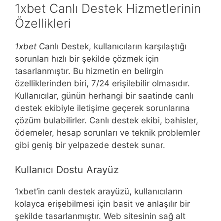
1xbet Canlı Destek Hizmetlerinin
Özellikleri
1xbet
Canlı Destek, kullanıcıların karşılaştığı
sorunları hızlı bir şekilde çözmek için
tasarlanmıştır. Bu hizmetin en belirgin
özelliklerinden biri, 7/24 erişilebilir olmasıdır.
Kullanıcılar, günün herhangi bir saatinde canlı
destek ekibiyle iletişime geçerek sorunlarına
çözüm bulabilirler. Canlı destek ekibi, bahisler,
ödemeler, hesap sorunları ve teknik problemler
gibi geniş bir yelpazede destek sunar.
Kullanıcı Dostu Arayüz
1xbet’in canlı destek arayüzü, kullanıcıların
kolayca erişebilmesi için basit ve anlaşılır bir
şekilde tasarlanmıştır. Web sitesinin sağ alt