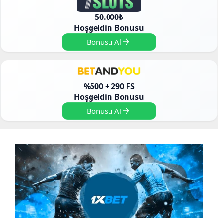
50.000₺
Hoşgeldin Bonusu
Bonusu Al
%500 + 290 FS
Hoşgeldin Bonusu
Bonusu Al