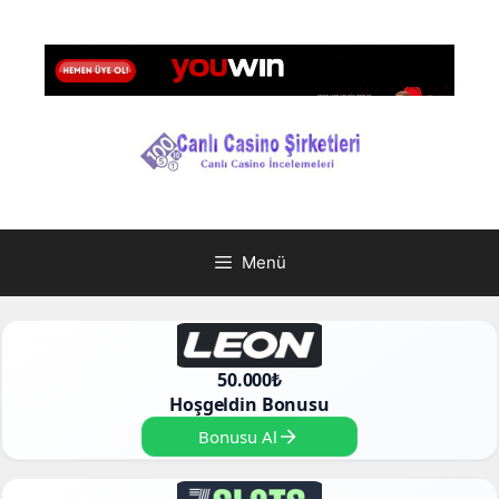
İçeriğe
atla
Menü
50.000₺
Hoşgeldin Bonusu
Bonusu Al