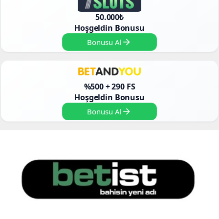
50.000₺
Hoşgeldin Bonusu
Bonusu Al
%500 + 290 FS
Hoşgeldin Bonusu
Bonusu Al