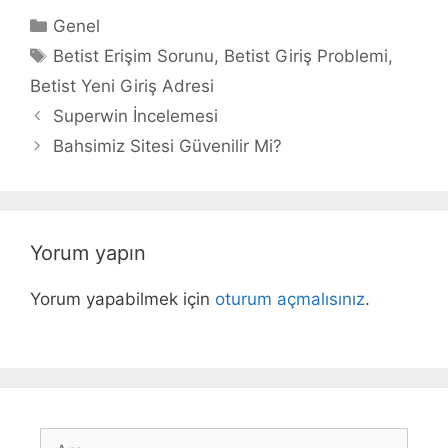
Kategoriler
Genel
Etiketler
Betist Erişim Sorunu
,
Betist Giriş Problemi
,
Betist Yeni Giriş Adresi
Superwin İncelemesi
Bahsimiz Sitesi Güvenilir Mi?
Yorum yapın
Yorum yapabilmek için
oturum açmalısınız
.
için