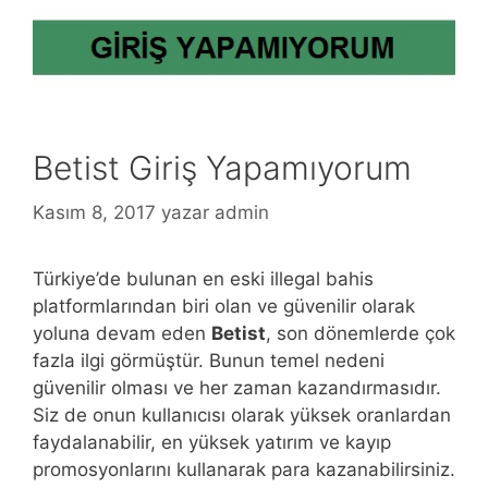
Betist Giriş Yapamıyorum
Kasım 8, 2017
yazar
admin
Türkiye’de bulunan en eski illegal bahis
platformlarından biri olan ve güvenilir olarak
yoluna devam eden
Betist
, son dönemlerde çok
fazla ilgi görmüştür. Bunun temel nedeni
güvenilir olması ve her zaman kazandırmasıdır.
Siz de onun kullanıcısı olarak yüksek oranlardan
faydalanabilir, en yüksek yatırım ve kayıp
promosyonlarını kullanarak para kazanabilirsiniz.