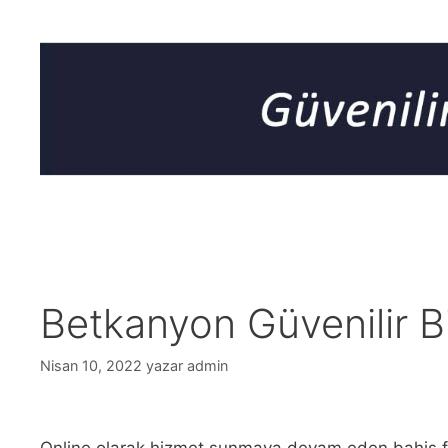
Betkanyon Güvenilir Bi
Nisan 10, 2022
yazar
admin
Online olarak hizmet sunmaya devam eden bahis fi