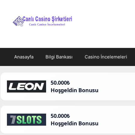
İçeriğe
atla
Anasayfa
Bilgi Bankası
Casino İncelemeleri
50.000₺
Hoşgeldin Bonusu
50.000₺
Hoşgeldin Bonusu