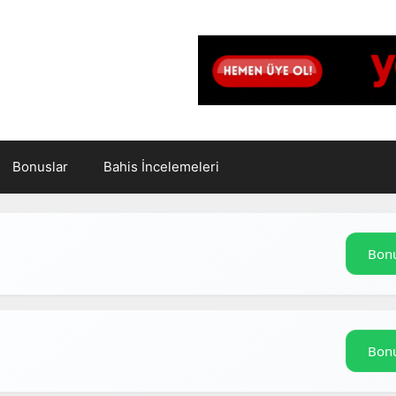
Bonuslar
Bahis İncelemeleri
Bonu
Bonu