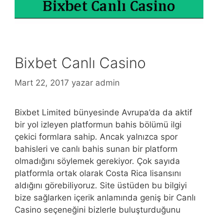
Bixbet Canlı Casino
Mart 22, 2017
yazar
admin
Bixbet Limited bünyesinde Avrupa’da da aktif
bir yol izleyen platformun bahis bölümü ilgi
çekici formlara sahip. Ancak yalnızca spor
bahisleri ve canlı bahis sunan bir platform
olmadığını söylemek gerekiyor. Çok sayıda
platformla ortak olarak Costa Rica lisansını
aldığını görebiliyoruz. Site üstüden bu bilgiyi
bize sağlarken içerik anlamında geniş bir Canlı
Casino seçeneğini bizlerle buluşturduğunu