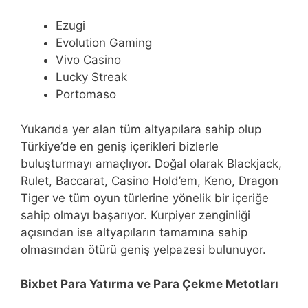
Ezugi
Evolution Gaming
Vivo Casino
Lucky Streak
Portomaso
Yukarıda yer alan tüm altyapılara sahip olup
Türkiye’de en geniş içerikleri bizlerle
buluşturmayı amaçlıyor. Doğal olarak Blackjack,
Rulet, Baccarat, Casino Hold’em, Keno, Dragon
Tiger ve tüm oyun türlerine yönelik bir içeriğe
sahip olmayı başarıyor. Kurpiyer zenginliği
açısından ise altyapıların tamamına sahip
olmasından ötürü geniş yelpazesi bulunuyor.
Bixbet Para Yatırma ve Para Çekme Metotları