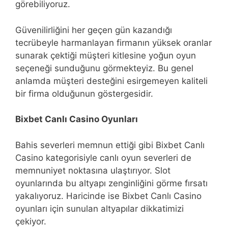
görebiliyoruz.
Güvenilirliğini her geçen gün kazandığı
tecrübeyle harmanlayan firmanın yüksek oranlar
sunarak çektiği müşteri kitlesine yoğun oyun
seçeneği sunduğunu görmekteyiz. Bu genel
anlamda müşteri desteğini esirgemeyen kaliteli
bir firma olduğunun göstergesidir.
Bixbet Canlı Casino Oyunları
Bahis severleri memnun ettiği gibi Bixbet Canlı
Casino kategorisiyle canlı oyun severleri de
memnuniyet noktasına ulaştırıyor. Slot
oyunlarında bu altyapı zenginliğini görme fırsatı
yakalıyoruz. Haricinde ise Bixbet Canlı Casino
oyunları için sunulan altyapılar dikkatimizi
çekiyor.