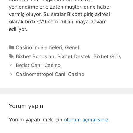
yönlendirmelerle zaten müşterilerine haber
vermiş oluyor. Şu sıralar Bixbet giriş adresi
olarak bixbet29.com kullanılmaya devam
ediliyor.
Kategoriler
Casino İncelemeleri
,
Genel
Etiketler
Bixbet Bonusları
,
Bixbet Destek
,
Bixbet Giriş
Betist Canlı Casino
Casinometropol Canlı Casino
Yorum yapın
Yorum yapabilmek için
oturum açmalısınız
.