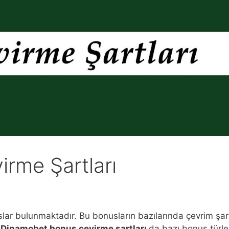
rme Şartları
uslar bulunmaktadır. Bu bonusların bazılarında çevrim şar
.
Dinamobet bonus çevirme şartları
da bazı bonus türler