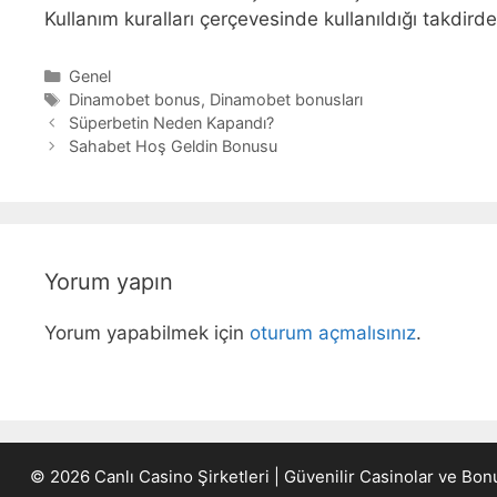
Kullanım kuralları çerçevesinde kullanıldığı takdir
Kategoriler
Genel
Etiketler
Dinamobet bonus
,
Dinamobet bonusları
Süperbetin Neden Kapandı?
Sahabet Hoş Geldin Bonusu
Yorum yapın
Yorum yapabilmek için
oturum açmalısınız
.
© 2026 Canlı Casino Şirketleri | Güvenilir Casinolar ve Bonu