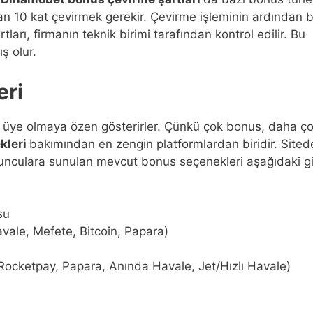
 10 kat çevirmek gerekir. Çevirme işleminin ardından 
arı, firmanın teknik birimi tarafından kontrol edilir. Bu
ş olur.
eri
re üye olmaya özen gösterirler. Çünkü çok bonus, daha ç
kleri
bakımından en zengin platformlardan biridir. Sitede
unculara sunulan mevcut bonus seçenekleri aşağıdaki gi
su
vale, Mefete, Bitcoin, Papara)
 Rocketpay, Papara, Anında Havale, Jet/Hızlı Havale)