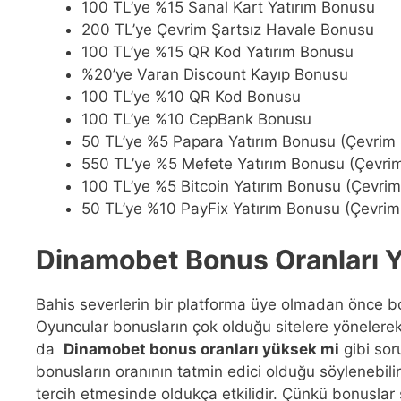
100 TL’ye %15 Sanal Kart Yatırım Bonusu
200 TL’ye Çevrim Şartsız Havale Bonusu
100 TL’ye %15 QR Kod Yatırım Bonusu
%20’ye Varan Discount Kayıp Bonusu
100 TL’ye %10 QR Kod Bonusu
100 TL’ye %10 CepBank Bonusu
50 TL’ye %5 Papara Yatırım Bonusu (Çevrim 
550 TL’ye %5 Mefete Yatırım Bonusu (Çevrim
100 TL’ye %5 Bitcoin Yatırım Bonusu (Çevrim
50 TL’ye %10 PayFix Yatırım Bonusu (Çevrim 
Dinamobet Bonus Oranları 
Bahis severlerin bir platforma üye olmadan önce bo
Oyuncular bonusların çok olduğu sitelere yönele
da
Dinamobet bonus oranları yüksek mi
gibi sor
bonusların oranının tatmin edici olduğu söylenebilir
tercih etmesinde oldukça etkilidir. Çünkü bonuslar