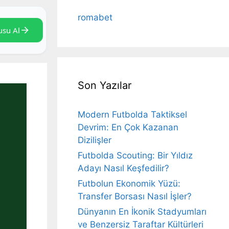
romabet
su Al
Son Yazılar
Modern Futbolda Taktiksel
Devrim: En Çok Kazanan
Dizilişler
Futbolda Scouting: Bir Yıldız
Adayı Nasıl Keşfedilir?
Futbolun Ekonomik Yüzü:
Transfer Borsası Nasıl İşler?
Dünyanın En İkonik Stadyumları
ve Benzersiz Taraftar Kültürleri