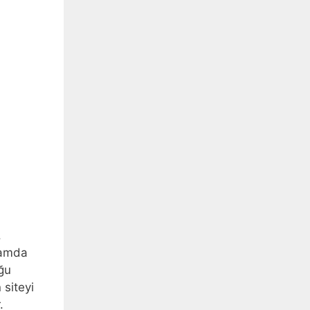
.
samda
ğu
 siteyi
.