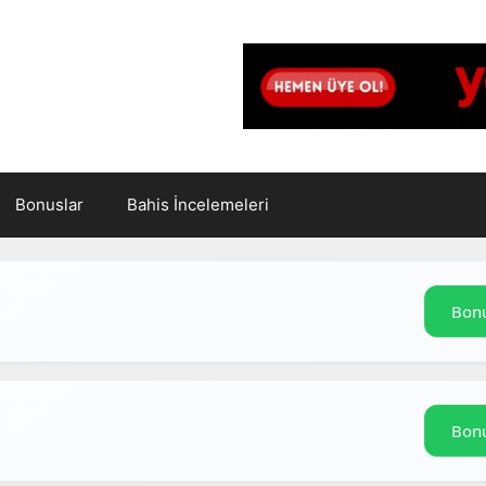
Bonuslar
Bahis İncelemeleri
Bonu
Bonu