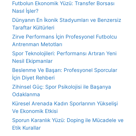
Futbolun Ekonomik Yüzü: Transfer Borsası
Nasıl İşler?
Dünyanın En İkonik Stadyumları ve Benzersiz
Taraftar Kültürleri
Zirve Performans İçin Profesyonel Futbolcu
Antrenman Metotları
Spor Teknolojileri: Performansı Artıran Yeni
Nesil Ekipmanlar
Beslenme Ve Başarı: Profesyonel Sporcular
İçin Diyet Rehberi
Zihinsel Güç: Spor Psikolojisi ile Başarıya
Odaklanma
Küresel Arenada Kadın Sporlarının Yükselişi
Ve Ekonomik Etkisi
Sporun Karanlık Yüzü: Doping ile Mücadele ve
Etik Kurallar