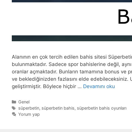
Alanının en çok tercih edilen bahis sitesi Süperbet
bulunmaktadır. Sadece spor bahislerine değil, aynı
oranlar açmaktadır. Bunların tamamına bonus ve p
ve beklediğinizden fazlasını elde edebileceksiniz. 
geliştirmiştir. Böylece hiçbir …
Devamını oku
Kategoriler
Genel
Etiketler
süperbetin
,
süperbetin bahis
,
süperbetin bahis oyunları
Yorum yap