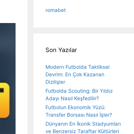
romabet
Son Yazılar
Modern Futbolda Taktiksel
Devrim: En Çok Kazanan
Dizilişler
Futbolda Scouting: Bir Yıldız
Adayı Nasıl Keşfedilir?
Futbolun Ekonomik Yüzü:
Transfer Borsası Nasıl İşler?
Dünyanın En İkonik Stadyumları
ve Benzersiz Taraftar Kültürleri