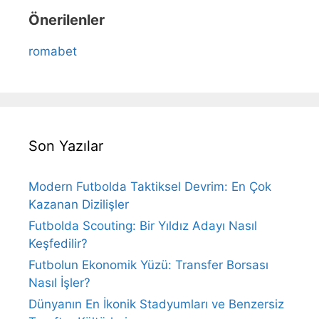
Önerilenler
romabet
Son Yazılar
Modern Futbolda Taktiksel Devrim: En Çok
Kazanan Dizilişler
Futbolda Scouting: Bir Yıldız Adayı Nasıl
Keşfedilir?
Futbolun Ekonomik Yüzü: Transfer Borsası
Nasıl İşler?
Dünyanın En İkonik Stadyumları ve Benzersiz