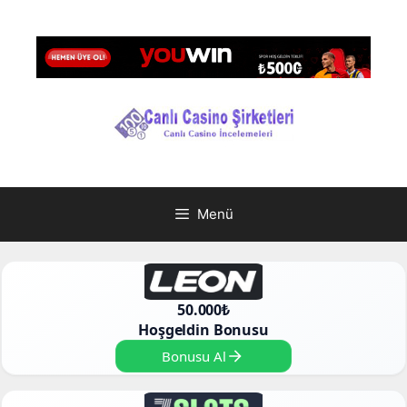
İçeriğe
atla
Menü
50.000₺
Hoşgeldin Bonusu
Bonusu Al