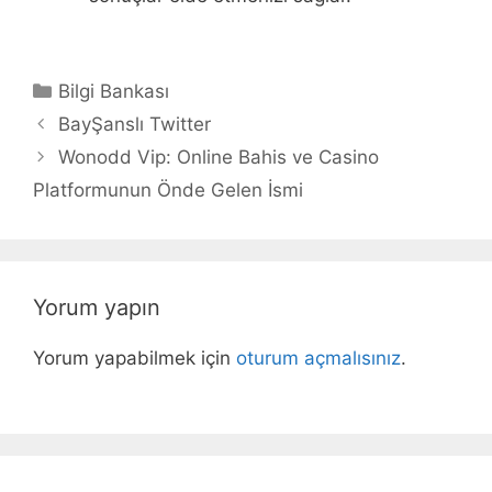
Kategoriler
Bilgi Bankası
BayŞanslı Twitter
Wonodd Vip: Online Bahis ve Casino
Platformunun Önde Gelen İsmi
Yorum yapın
Yorum yapabilmek için
oturum açmalısınız
.