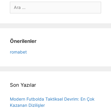
için
ara
Önerilenler
romabet
Son Yazılar
Modern Futbolda Taktiksel Devrim: En Çok
Kazanan Dizilişler