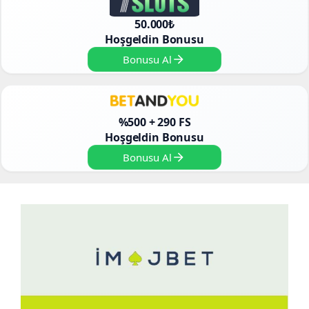
50.000₺
Hoşgeldin Bonusu
Bonusu Al
%500 + 290 FS
Hoşgeldin Bonusu
Bonusu Al