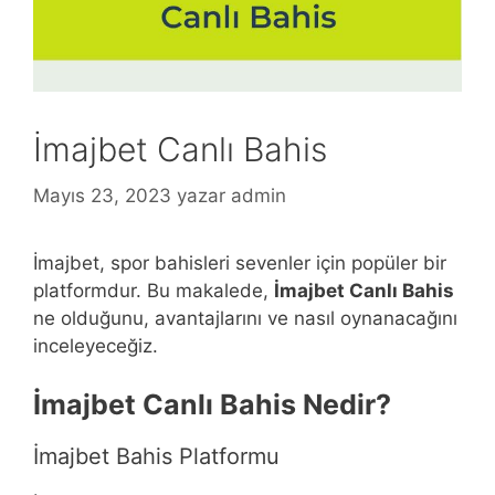
İmajbet Canlı Bahis
Mayıs 23, 2023
yazar
admin
İmajbet, spor bahisleri sevenler için popüler bir
platformdur. Bu makalede,
İmajbet Canlı Bahis
ne olduğunu, avantajlarını ve nasıl oynanacağını
inceleyeceğiz.
İmajbet Canlı Bahis Nedir?
İmajbet Bahis Platformu