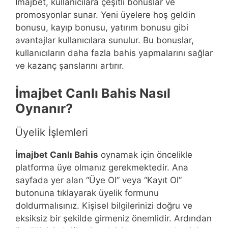
İmajbet, kullanıcılara çeşitli bonuslar ve
promosyonlar sunar. Yeni üyelere hoş geldin
bonusu, kayıp bonusu, yatırım bonusu gibi
avantajlar kullanıcılara sunulur. Bu bonuslar,
kullanıcıların daha fazla bahis yapmalarını sağlar
ve kazanç şanslarını artırır.
İmajbet Canlı Bahis Nasıl
Oynanır?
Üyelik İşlemleri
İmajbet Canlı Bahis
oynamak için öncelikle
platforma üye olmanız gerekmektedir. Ana
sayfada yer alan “Üye Ol” veya “Kayıt Ol”
butonuna tıklayarak üyelik formunu
doldurmalısınız. Kişisel bilgilerinizi doğru ve
eksiksiz bir şekilde girmeniz önemlidir. Ardından