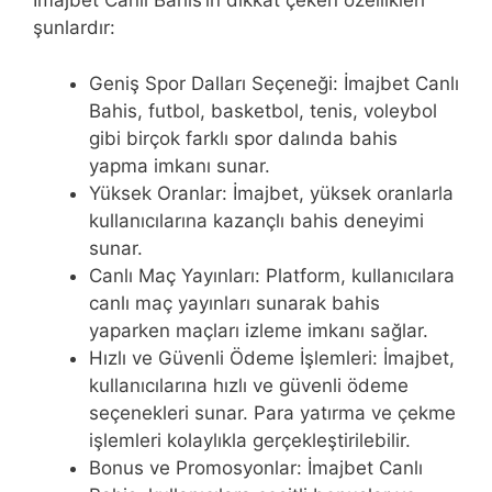
İmajbet Canlı Bahis’in dikkat çeken özellikleri
şunlardır:
Geniş Spor Dalları Seçeneği: İmajbet Canlı
Bahis, futbol, basketbol, tenis, voleybol
gibi birçok farklı spor dalında bahis
yapma imkanı sunar.
Yüksek Oranlar: İmajbet, yüksek oranlarla
kullanıcılarına kazançlı bahis deneyimi
sunar.
Canlı Maç Yayınları: Platform, kullanıcılara
canlı maç yayınları sunarak bahis
yaparken maçları izleme imkanı sağlar.
Hızlı ve Güvenli Ödeme İşlemleri: İmajbet,
kullanıcılarına hızlı ve güvenli ödeme
seçenekleri sunar. Para yatırma ve çekme
işlemleri kolaylıkla gerçekleştirilebilir.
Bonus ve Promosyonlar: İmajbet Canlı