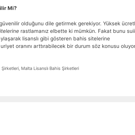
lir Mi?
güvenilir olduğunu dile getirmek gerekiyor. Yüksek ücret
itelerine
rastlamanız elbette ki mümkün. Fakat bunu suii
aylaşarak lisanslı gibi gösteren bahis sitelerine
uriyet oranını arttırabilecek bir durum söz konusu oluyor
Şirketleri
,
Malta Lisanslı Bahis Şirketleri