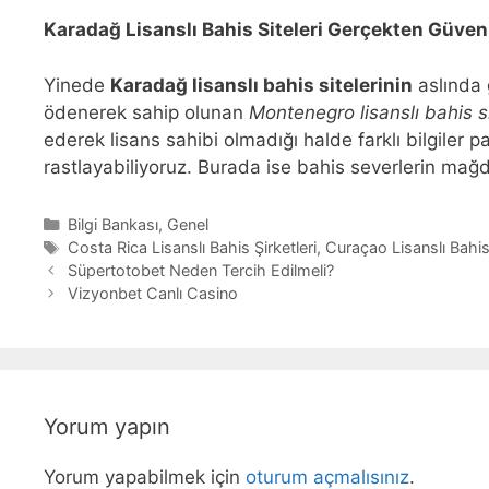
Karadağ Lisanslı Bahis Siteleri Gerçekten Güveni
Yinede
Karadağ lisanslı bahis sitelerinin
aslında 
ödenerek sahip olunan
Montenegro lisanslı bahis s
ederek lisans sahibi olmadığı halde farklı bilgiler p
rastlayabiliyoruz. Burada ise bahis severlerin mağd
Kategoriler
Bilgi Bankası
,
Genel
Etiketler
Costa Rica Lisanslı Bahis Şirketleri
,
Curaçao Lisanslı Bahis 
Süpertotobet Neden Tercih Edilmeli?
Vizyonbet Canlı Casino
Yorum yapın
Yorum yapabilmek için
oturum açmalısınız
.