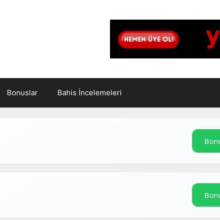
Bonuslar
Bahis İncelemeleri
Bonu
Bonu