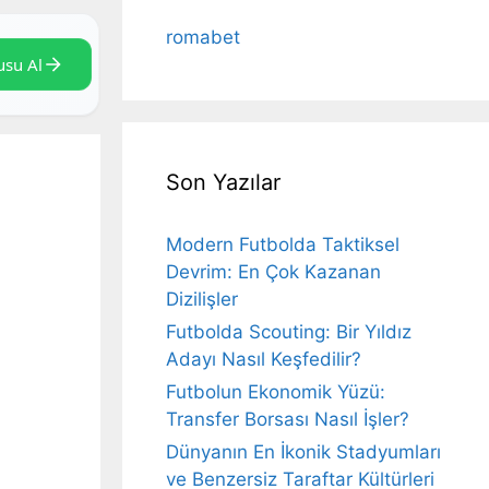
romabet
su Al
Son Yazılar
Modern Futbolda Taktiksel
Devrim: En Çok Kazanan
Dizilişler
Futbolda Scouting: Bir Yıldız
Adayı Nasıl Keşfedilir?
Futbolun Ekonomik Yüzü:
Transfer Borsası Nasıl İşler?
Dünyanın En İkonik Stadyumları
ve Benzersiz Taraftar Kültürleri