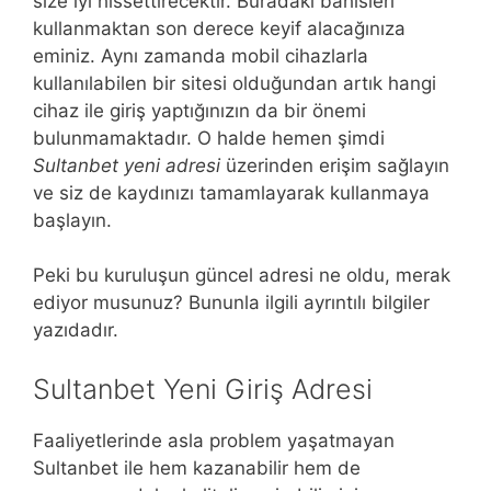
size iyi hissettirecektir. Buradaki bahisleri
kullanmaktan son derece keyif alacağınıza
eminiz. Aynı zamanda mobil cihazlarla
kullanılabilen bir sitesi olduğundan artık hangi
cihaz ile giriş yaptığınızın da bir önemi
bulunmamaktadır. O halde hemen şimdi
Sultanbet yeni adresi
üzerinden erişim sağlayın
ve siz de kaydınızı tamamlayarak kullanmaya
başlayın.
Peki bu kuruluşun güncel adresi ne oldu, merak
ediyor musunuz? Bununla ilgili ayrıntılı bilgiler
yazıdadır.
Sultanbet Yeni Giriş Adresi
Faaliyetlerinde asla problem yaşatmayan
Sultanbet ile hem kazanabilir hem de