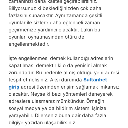
zamanınızı daha kaliteli geçirebilirsiniz.
Biliyorsunuz ki beklediğinizden çok daha
fazlasını sunacaktır. Aynı zamanda çeşitli
oyunlar ile sizlere daha eğlenceli zaman
geçirmenize yardımcı olacaktır. Lakin bu
oyunları oynatmasından ötürü de
engellenmektedir.
İşte engellenmesi demek kullandığı adreslerin
kapatılması demektir ki o da yenisini almak
zorundadır. Bu nedenle almış olduğu yeni adresi
tespit etmelisiniz. Aksi durumda
Sultanbet
giriş
adresi üzerinden erişim sağlamak imkansız
olacaktır. Neyse ki bazı yöntemleri deneyerek
adreslere ulaşmanız mümkündür. Örneğin
sosyal medya ya da bildirim sistemi işinize
yarayabilir. Dilerseniz buna dair daha fazla
bilgiye yazıdan ulaşabilirsiniz.