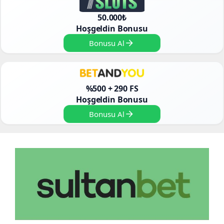
50.000₺
Hoşgeldin Bonusu
Bonusu Al
%500 + 290 FS
Hoşgeldin Bonusu
Bonusu Al