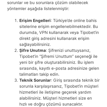
sorunlar ve bu sorunlara çözüm olabilecek
yöntemler aşağıda listelenmiştir:
Erişim Engelleri
: Türkiye’de online bahis
sitelerine erişim engellenebilmektedir. Bu
durumda, VPN kullanarak veya Tipobet’in
direkt giriş adresini kullanarak erişim
sağlayabilirsiniz.
Şifre Unutma
: Şifrenizi unuttuysanız,
Tipobet’in “Şifremi Unuttum” seçeneği ile
yeni bir şifre oluşturabilirsiniz. Bu işlem
sırasında, kayıtlı e-posta adresinize gelen
talimatları takip edin.
Teknik Sorunlar
: Giriş sırasında teknik bir
sorunla karşılaşırsanız, Tipobet’in müşteri
hizmetleri ile iletişime geçerek yardım
alabilirsiniz. Müşteri hizmetleri size en
hızlı ve doğru çözümü sunacaktır.