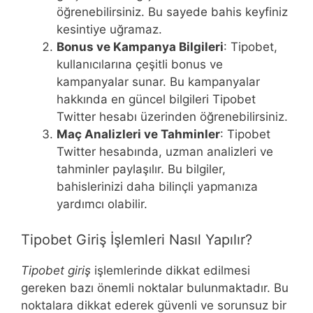
öğrenebilirsiniz. Bu sayede bahis keyfiniz
kesintiye uğramaz.
Bonus ve Kampanya Bilgileri
: Tipobet,
kullanıcılarına çeşitli bonus ve
kampanyalar sunar. Bu kampanyalar
hakkında en güncel bilgileri Tipobet
Twitter hesabı üzerinden öğrenebilirsiniz.
Maç Analizleri ve Tahminler
: Tipobet
Twitter hesabında, uzman analizleri ve
tahminler paylaşılır. Bu bilgiler,
bahislerinizi daha bilinçli yapmanıza
yardımcı olabilir.
Tipobet Giriş İşlemleri Nasıl Yapılır?
Tipobet giriş
işlemlerinde dikkat edilmesi
gereken bazı önemli noktalar bulunmaktadır. Bu
noktalara dikkat ederek güvenli ve sorunsuz bir