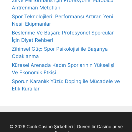
Zirve Performans İçin Profesyonel Futbolcu
Antrenman Metotları
Spor Teknolojileri: Performansı Artıran Yeni
Nesil Ekipmanlar
Beslenme Ve Başarı: Profesyonel Sporcular
İçin Diyet Rehberi
Zihinsel Güç: Spor Psikolojisi ile Başarıya
Odaklanma
Küresel Arenada Kadın Sporlarının Yükselişi
Ve Ekonomik Etkisi
Sporun Karanlık Yüzü: Doping ile Mücadele ve
Etik Kurallar
© 2026 Canlı Casino Şirketleri | Güvenilir Casinolar ve