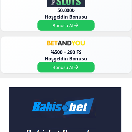
50.000₺
Hoşgeldin Bonusu
Bonusu Al
%500 + 290 FS
Hoşgeldin Bonusu
Bonusu Al