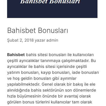
Bahisbet Bonusları
Şubat 2, 2018
yazar
admin
Bahisbet
bahis sitesi bonusları ile kullanıcıları
çeşitli ayrıcalıklar tanınmaya çalışılmaktadır. Bu
ayrıcalıklar ile bahis sitesi içerisinde çeşitli
yatırım bonusları, kayıp bonusları, iade bonusları
ve hoş geldin bonusları gibi ayırımlar
yapılabilmektedir. Genel olarak bir bakış ile ele
alınıldığında bahis sektörünün son dönemlerde
hızla büyümesinin önünde bir avantaj olarak
görülen bonus türlerini kullanıcılar tam olarak