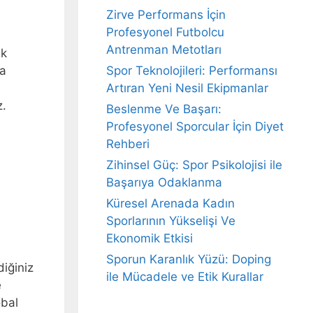
Zirve Performans İçin
Profesyonel Futbolcu
Antrenman Metotları
ek
Spor Teknolojileri: Performansı
da
Artıran Yeni Nesil Ekipmanlar
z.
Beslenme Ve Başarı:
Profesyonel Sporcular İçin Diyet
Rehberi
Zihinsel Güç: Spor Psikolojisi ile
Başarıya Odaklanma
Küresel Arenada Kadın
Sporlarının Yükselişi Ve
Ekonomik Etkisi
Sporun Karanlık Yüzü: Doping
diğiniz
ile Mücadele ve Etik Kurallar
e
obal