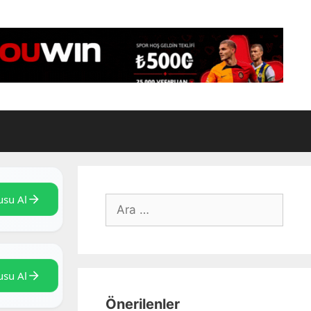
su Al
için
ara
su Al
Önerilenler