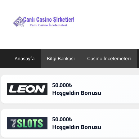
İçeriğe
atla
Anasayfa
Bilgi Bankası
Casino İncelemeleri
50.000₺
Hoşgeldin Bonusu
50.000₺
Hoşgeldin Bonusu