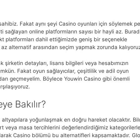
sahibiz. Fakat aynı şeyi Casino oyunları için söylemek p
 sağlayan online platformların sayısı bir hayli az. Bura
platformları dahil ettiğimizde geniş bir seçenekle
k az alternatif arasından seçim yapmak zorunda kalıyoru
şirketin detayları, lisans bilgileri veya hesabımızın
kün. Fakat oyun sağlayıcılar, çeşitlilik ve adil oyun
adan geçmeyelim. Böylece Youwin Casino gibi önemli
rşılaşıyoruz.
ye Bakılır?
n altyapılara yoğunlaşmak en doğru hareket olacaktır. Bil
t veya masa tercihlerini değerlendirdiğimiz kategorilerl
larak Casino bölümü bu alternatifleri kapsamaktadır. Gl