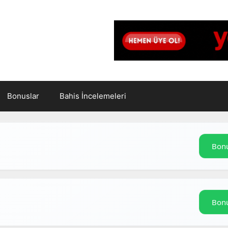
Bonuslar
Bahis İncelemeleri
Bonu
Bonu