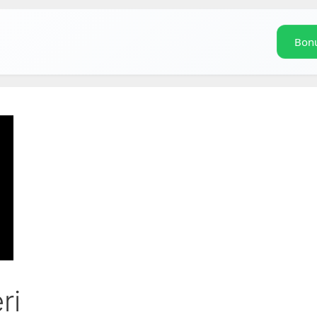
Bonu
ri