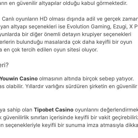
rın en güvenilir altyapılar olduğu kabul görmektedir.
Canlı oyunların HD olması dışında adil ve gerçek zaman
ayan altyapı seçenekleri ise Evolution Gaming, Ezugi, X P
 oyunlarda bir diğer önemli detayın krupiyer seçenekleri
erlerin bulunduğu masalarda çok daha keyifli bir oyun
en çok tercih edilen oyun sitesi oluyor.
eri?
Youwin Casino
olmasının altında birçok sebep yatıyor.
s olabilir. Yıllardır varlığını sürdüren şirketin en güvenilir
pıya sahip olan
Tipobet Casino
oyunlarını değerlendirme
nilirlik sınırları içerisinde keyifli bir vakit geçirebiliri
 seçenekleriyle keyifli bir sunuma imza atmasıyla dikkat